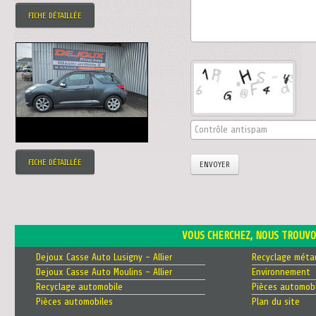
FICHE DÉTAILLÉE
FICHE DÉTAILLÉE
ENVOYER
VOUS CHERCHEZ, NOUS TROUVO
Dejoux Casse Auto Lusigny - Allier
Recyclage méta
Dejoux Casse Auto Moulins - Allier
Environnement
Recyclage automobile
Pièces automobi
Pièces automobiles
Plan du site