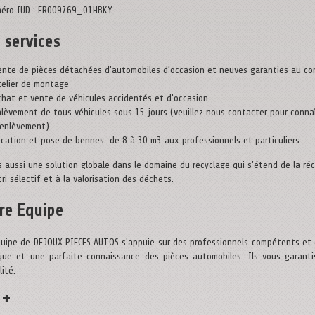
éro IUD : FR009769_01HBKY
 services
ente de pièces détachées d’automobiles d’occasion et neuves garanties au com
telier de montage
chat et vente de véhicules accidentés et d'occasion
nlèvement de tous véhicules sous 15 jours (veuillez nous contacter pour connaî
'enlèvement)
ocation et pose de bennes de 8 à 30 m3 aux professionnels et particuliers
s aussi une solution globale dans le domaine du recyclage qui s'étend de la ré
tri sélectif et à la valorisation des déchets.
re Equipe
quipe de DEJOUX PIECES AUTOS s'appuie sur des professionnels compétents et 
que et une parfaite connaissance des pièces automobiles. Ils vous garanti
lité.
 +