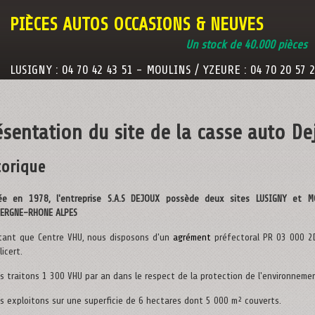
PIÈCES AUTOS OCCASIONS & NEUVES
Un stock de 40.000 pièces
LUSIGNY : 04 70 42 43 51 - MOULINS / YZEURE : 04 70 20 57 
ésentation du site de la casse auto D
torique
ée en 1978, l'entreprise S.A.S DEJOUX possède deux sites LUSIGNY et MOU
ERGNE-RHONE ALPES
tant que Centre VHU, nous disposons d'un
agrément
préfectoral PR 03 000 2D 
licert.
s traitons 1 300 VHU par an dans le respect de la protection de l'environneme
s exploitons sur une superficie de 6 hectares dont 5 000 m² couverts.