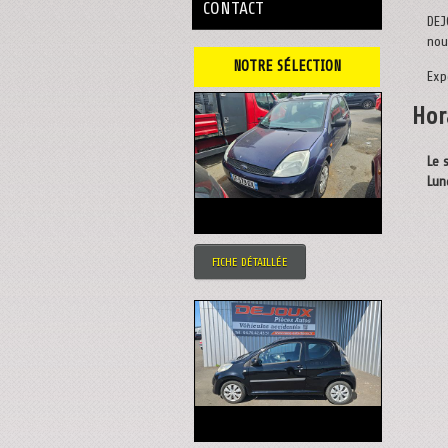
CONTACT
DEJ
nou
NOTRE SÉLECTION
Exp
Hor
Le 
Lun
FICHE DÉTAILLÉE