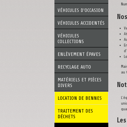
Num
VÉHICULES D'OCCASION
Nos
VÉHICULES ACCIDENTÉS
V
A
VÉHICULES
A
COLLECTIONS
E
d
ENLÈVEMENT ÉPAVES
L
RECYCLAGE AUTO
Mai
au 
MATÉRIELS ET PIÈCES
Not
DIVERS
LOCATION DE BENNES
L'é
uni
qua
TRAITEMENT DES
DÉCHETS
Les