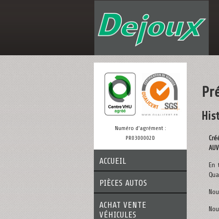
Pr
His
Numéro d'agrément :
Cré
PR0300002D
AUV
ACCUEIL
En 
Qua
PIÈCES AUTOS
Nou
ACHAT VENTE
Nou
VÉHICULES