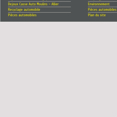
Dejoux Casse Auto Moulins - Allier
Environnement
Recyclage automobile
Pièces automobiles
Pièces automobiles
Plan du site